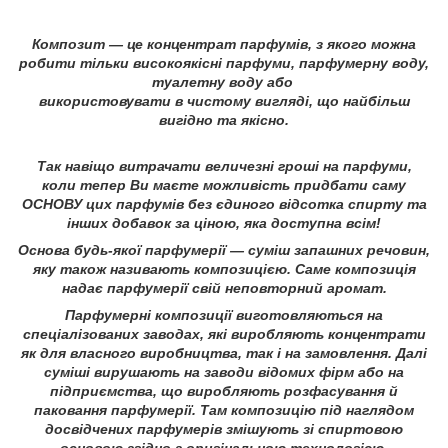
Композит — це концентрат парфумів, з якого можна
робити тільки високоякісні парфуми, парфумерну воду,
туалетну воду або
використовувати в чистому вигляді, що найбільш
вигідно та якісно.
Так навіщо витрачати величезні гроші на парфуми,
коли тепер Ви маєте можливість придбати саму
ОСНОВУ цих парфумів без єдиного відсотка спирту та
інших добавок за ціною, яка доступна всім!
Основа будь-якої парфумерії — суміш запашних речовин,
яку також називають композицією. Саме композиція
надає парфумерії свій неповторний аромат.
Парфумерні композиції виготовляються на
спеціалізованих заводах, які виробляють концентрати
як для власного виробництва, так і на замовлення. Далі
суміші вирушають на заводи відомих фірм або на
підприємства, що виробляють розфасування й
паковання парфумерії. Там композицію під наглядом
досвідчених парфумерів змішують зі спиртовою