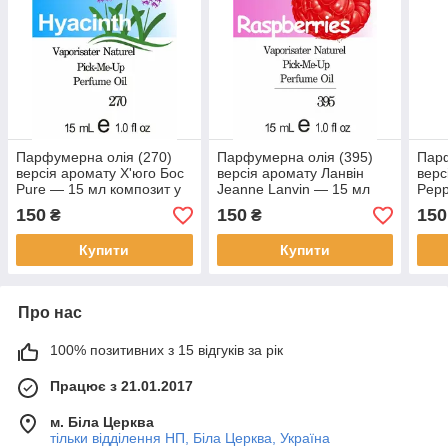
Парфумерна олія (270)
Парфумерна олія (395)
Парф
версія аромату Х'юго Бос
версія аромату Ланвін
верс
Pure — 15 мл композит у
Jeanne Lanvin — 15 мл
Pepp
ролоні
композит у ролоні
комп
150
150
150
₴
₴
Купити
Купити
Про нас
100% позитивних з 15 відгуків за рік
Працює з 21.01.2017
м. Біла Церква
тільки відділення НП, Біла Церква, Україна