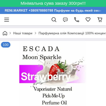
Мінімальна сума заказу 300грн!!!
RENI.MARKET +380978880788 Парфуми на будь-який смак за
Наші товари
Парфумерна олія Композиції 100% концент
100