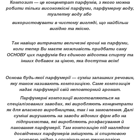
Композит — це концентрат парфумів, з якого можна
робити тільки високоякісні парфуми, парфумерну воду,
туалетну воду або
використовувати в чистому вигляді, що найбільш
вигідно та якісно.
Так навіщо витрачати величезні гроші на парфуми,
коли тепер Ви маєте можливість придбати саму
ОСНОВУ цих парфумів без єдиного відсотка спирту та
інших добавок за ціною, яка доступна всім!
Основа будь-якої парфумерії — суміш запашних речовин,
яку також називають композицією. Саме композиція
надає парфумерії свій неповторний аромат.
Парфумерні композиції виготовляються на
спеціалізованих заводах, які виробляють концентрати
як для власного виробництва, так і на замовлення. Далі
суміші вирушають на заводи відомих фірм або на
підприємства, які виробляють розфасування й
паковання парфумерії. Там композицію під наглядом
досвідчених парфумерів змішують зі спиртовою
основою згідно з оригінальною технологією.