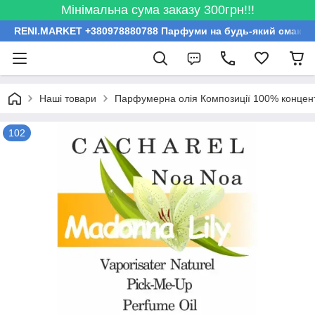
Мінімальна сума заказу 300грн!!!
RENI.MARKET +380978880788 Парфуми на будь-який смак за
Наші товари
Парфумерна олія Композиції 100% концент
102