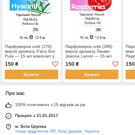
Парфумерна олія (270)
Парфумерна олія (395)
Парф
версія аромату Х'юго Бос
версія аромату Ланвін
верс
Pure — 15 мл композит у
Jeanne Lanvin — 15 мл
Pepp
ролоні
композит у ролоні
комп
150
150
150
₴
₴
Купити
Купити
Про нас
100% позитивних з 15 відгуків за рік
Працює з 21.01.2017
м. Біла Церква
тільки відділення НП, Біла Церква, Україна