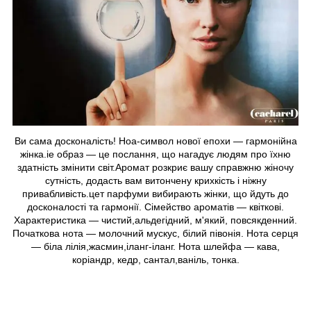
Ви сама досконалість! Ноа-символ нової епохи — гармонійна
жінка.іе образ — це послання, що нагадує людям про їхню
здатність змінити світ.Аромат розкриє вашу справжню жіночу
сутність, додасть вам витончену крихкість і ніжну
привабливість.цет парфуми вибирають жінки, що йдуть до
досконалості та гармонії. Сімейство ароматів — квіткові.
Характеристика — чистий,альдегідний, м'який, повсякденний.
Початкова нота — молочний мускус, білий півонія. Нота серця
— біла лілія,жасмин,іланг-іланг. Нота шлейфа — кава,
коріандр, кедр, сантал,ваніль, тонка.