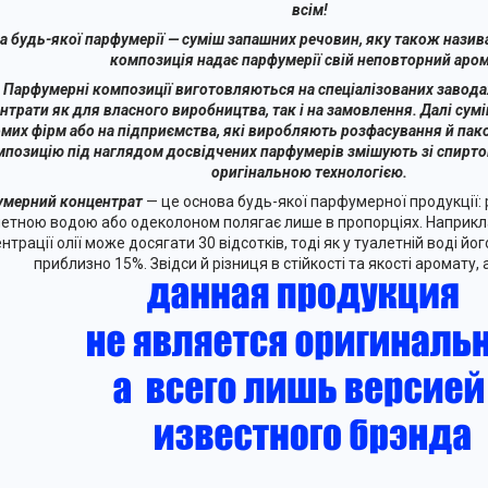
всім!
а будь-якої парфумерії — суміш запашних речовин, яку також нази
композиція надає парфумерії свій неповторний аром
Парфумерні композиції виготовляються на спеціалізованих завода
нтрати як для власного виробництва, так і на замовлення. Далі сум
мих фірм або на підприємства, які виробляють розфасування й пак
мпозицію під наглядом досвідчених парфумерів змішують зі спирто
оригінальною технологією.
мерний концентрат
— це основа будь-якої парфумерної продукції:
етною водою або одеколоном полягає лише в пропорціях. Наприкла
нтрації олії може досягати 30 відсотків, тоді як у туалетній воді йо
приблизно 15%. Звідси й різниця в стійкості та якості аромату, а 