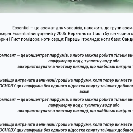
Essential
— це аромат для чоловіків, належить до групи аром
жерні.
Essential
випущений у 2005. Верхні ноти: Лист і бутон чорної
рин і Лист помідора; ноти серця: Перець і троянда; ноти бази: Санд
омпозит — це концентрат парфумів, з якого можна робити тільки ви
парфумерну воду, туалетну воду або
використовувати в чистому вигляді, що найбільш вигідно т
 навіщо витрачати величезні гроші на парфуми, коли тепер ви маєт
ОСНОВУ цих парфумів без єдиного відсотка спирту та інших добавок
всім!
омпозит — це концентрат парфумів, з якого можна робити тільки ви
парфумерну воду, туалетну воду або
використовувати в чистому вигляді, що найбільш вигідно т
 навіщо витрачати величезні гроші на парфуми, коли тепер ви маєт
ОСНОВУ цих парфумів без єдиного відсотка спирту та інших добавок