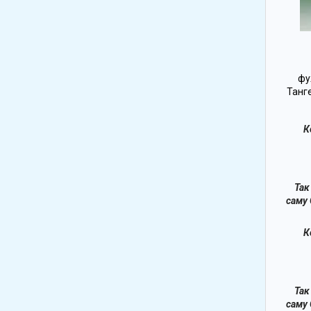
фу
Танге
К
Так
саму 
К
Так
саму 