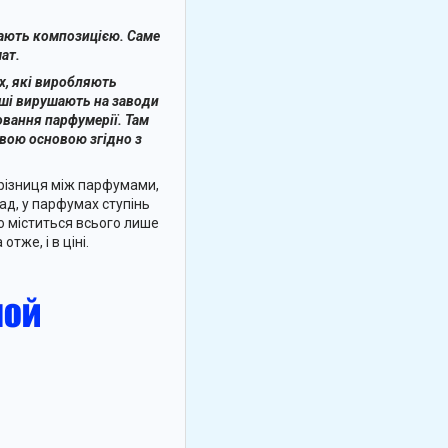
вають композицією. Саме
ат.
х, які виробляють
іші вирушають на заводи
овання парфумерії. Там
вою основою згідно з
 різниця між парфумами,
д, у парфумах ступінь
го міститься всього лише
отже, і в ціні.