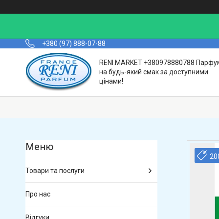
+380 (97) 888-07-88
RENI.MARKET +380978880788 Парфу
на будь-який смак за доступними
цінами!
20
Товари та послуги
Про нас
Відгуки