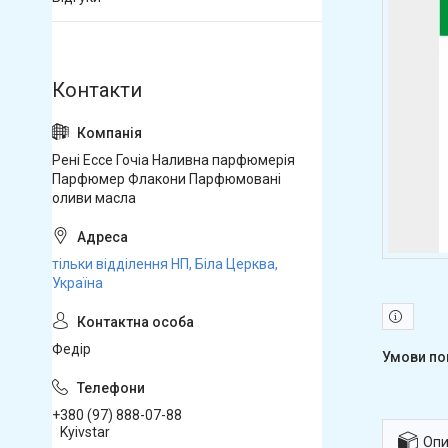
Рені Ессе Гочіа Наливна парфюмерія
Парфюмер Флакони Парфюмовані
оливи масла
тільки відділення НП, Біла Церква,
Україна
Федір
+380 (97) 888-07-88
Kyivstar
Опи