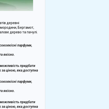
атів деревні
 смородини, Бергамот,
алове дерево та пачулі.
сокоякісні парфуми,
а якісно.
е можливість придбати
 за ціною, яка доступна
сокоякісні парфуми,
а якісно.
е можливість придбати
 за ціною, яка доступна