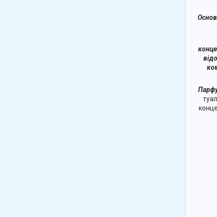
Основ
конце
відо
ко
Парфу
туал
конце