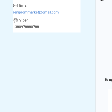
reniprommarket@gmail.com
+380978880788
То щ