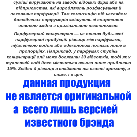
суміші вирушають на заводи відомих фірм або на
підприємства, які виробляють розфасування й
паковання парфумерії. Там композицію під наглядом
досвідчених парфумерів змішують зі спиртовою
основою згідно з оригінальною технологією.
Парфумерний концентрат
— це основа будь-якої
парфумерної продукції: різниця між парфумами,
туалетною водою або одеколоном полягає лише в
пропорціях. Наприклад, у парфумах ступінь
концентрації олії може досягати 30 відсотків, тоді як у
туалетній воді його міститься всього лише приблизно
15%. Звідси й різниця в стійкості та якості аромату, а
отже, і в ціні.