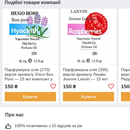
Подібні товари компанії
Парфумерна олія (270)
Парфумерна олія (395)
Парф
версія аромату Х'юго Бос
версія аромату Ланвін
верс
Pure — 15 мл композит у
Jeanne Lanvin — 15 мл
Pepp
ролоні
композит у ролоні
комп
150
150
150
₴
₴
Купити
Купити
Про нас
100% позитивних з 15 відгуків за рік