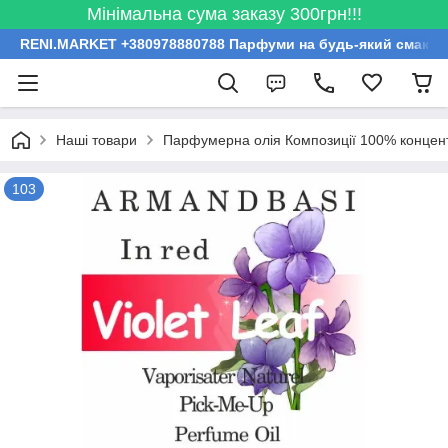
Мінімальна сума заказу 300грн!!!
RENI.MARKET +380978880788 Парфуми на будь-який смак за
Наші товари
Парфумерна олія Композиції 100% концент
103