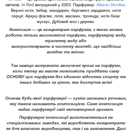
квіткові.
In Red
випущений у 2003. Парфумер:
Alberto Morillas
.
Верхні ноти: Імбир, мандарин, бергамот, кардамон; ноти
серця: Аркуш фіалки, лілія, жасмин, троянда; ноти бази:
мускус, Дубовий мох і дерево.
Композит — це концентрат парфумів, з якого можна
робити тільки високоякісні парфуми, парфумерну воду,
туалетну воду або
використовувати в чистому вигляді, що найбільш
вигідно та якісно.
Так навіщо витрачати величезні гроші на парфуми,
коли тепер ви маєте можливість придбати саму
ОСНОВУ цих парфумів без єдиного відсотка спирту та
інших добавок за ціною, яка доступна всім!
Основа будь-якої парфумерії — суміш запашних речовин,
яку також називають композицією. Саме композиція
надає парфумерії свій неповторний аромат.
Парфумерні композиції виготовляються на
спеціалізованих заводах, які виробляють концентрати
як для власного виробництва, так і на замовлення. Далі