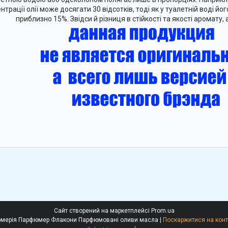
нтрації олії може досягати 30 відсотків, тоді як у туалетній воді йо
приблизно 15%. Звідси й різниця в стійкості та якості аромату, а 
Сайт створений на маркетплейсі
Prom.ua
Рені Ессе Гочіа Наливна парфюмерія Парфюмер Флакони Парфюмовані оливи масла |
Поскаржитися на конт