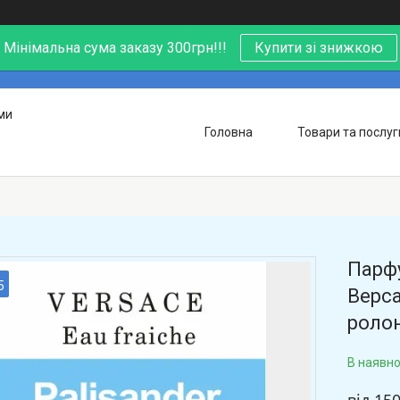
Мінімальна сума заказу 300грн!!!
Купити зі знижкою
ми
Головна
Товари та послуг
Парфу
5
Верса
ролон
В наявно