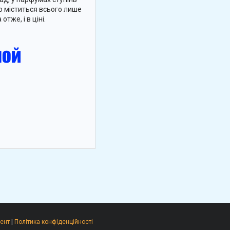
го міститься всього лише
отже, і в ціні.
ент
|
Політика конфіденційності