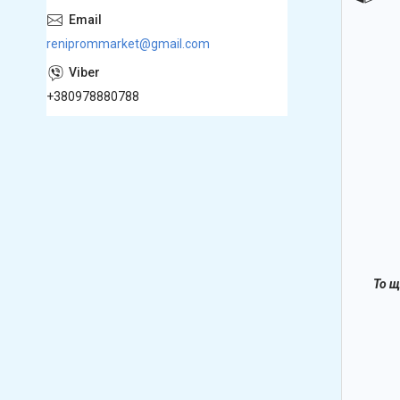
reniprommarket@gmail.com
+380978880788
То щ