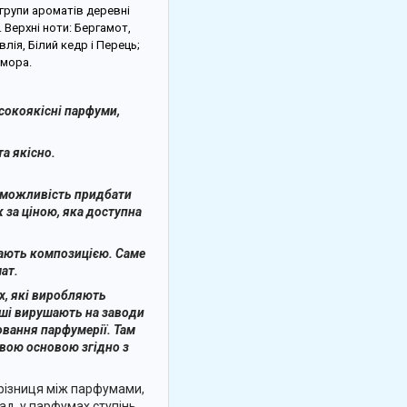
групи ароматів деревні
. Верхні ноти: Бергамот,
лія, Білий кедр і Перець;
амора.
сокоякісні парфуми,
а якісно.
е можливість придбати
 за ціною, яка доступна
вають композицією. Саме
ат.
х, які виробляють
іші вирушають на заводи
овання парфумерії. Там
вою основою згідно з
 різниця між парфумами,
д, у парфумах ступінь