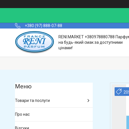
+380 (97) 888-07-88
RENI.MARKET +380978880788 Парфу
на будь-який смак за доступними
цінами!
20
Товари та послуги
Про нас
Відгуки