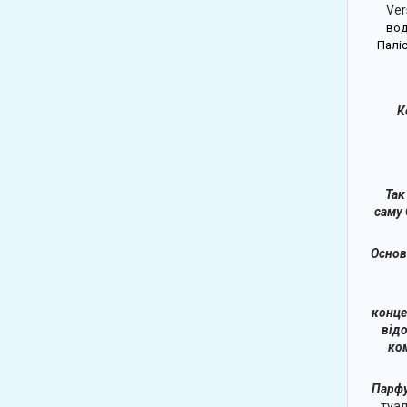
Ver
вод
Паліс
К
Так
саму 
Основ
конце
відо
ко
Парфу
туал