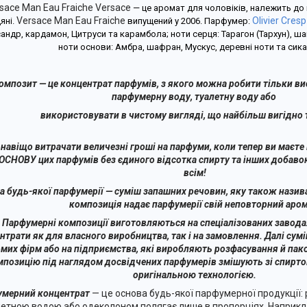
sace Man Eau Fraiche Versace
— це аромат для чоловіків, належить до 
Versace Man Eau Fraiche
Olivier Cresp
яні.
випущений у 2006. Парфумер:
андр, кардамон, Цитруси та карамбола; ноти серця: Тарагон (Тархун), шав
ноти основи: Амбра, шафран, Мускус, деревні ноти та сик
омпозит — це концентрат парфумів, з якого можна робити тільки ви
парфумерну воду, туалетну воду або
використовувати в чистому вигляді, що найбільш вигідно т
 навіщо витрачати величезні гроші на парфуми, коли тепер ви маєт
ОСНОВУ цих парфумів без єдиного відсотка спирту та інших добавок
всім!
а будь-якої парфумерії — суміш запашних речовин, яку також нази
композиція надає парфумерії свій неповторний аром
Парфумерні композиції виготовляються на спеціалізованих завода
нтрати як для власного виробництва, так і на замовлення. Далі сум
мих фірм або на підприємства, які виробляють розфасування й пак
мпозицію під наглядом досвідчених парфумерів змішують зі спирто
оригінальною технологією.
мерний концентрат
— це основа будь-якої парфумерної продукції:
етною водою або одеколоном полягає лише в пропорціях. Наприкла