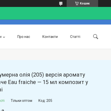
Кошик
и
Про нас
Контакти
Статті
Доставка та оплата
мерна олія (205) версія аромату
че Eau fraiche — 15 мл композит у
і
сті
Тільки оптом
Код:
205