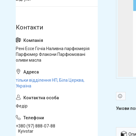
Рені Ессе Гочіа Наливна парфюмерія
Парфюмер Флакони Парфюмовані
оливи масла
тільки відділення НП, Біла Церква,
Україна
Федір
+380 (97) 888-07-88
Kyivstar
Опи