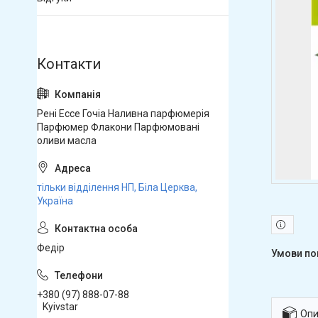
Рені Ессе Гочіа Наливна парфюмерія
Парфюмер Флакони Парфюмовані
оливи масла
тільки відділення НП, Біла Церква,
Україна
Федір
+380 (97) 888-07-88
Kyivstar
Опи