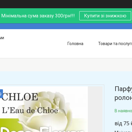
Мінімальна сума заказу 300грн!!!
Купити зі знижкою
ми
Головна
Товари та послуг
Парфу
9
ролон
В наявно
від
75 