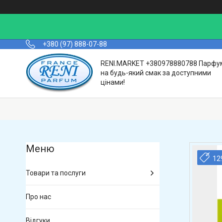
+380 (97) 888-07-88
RENI.MARKET +380978880788 Парфу
на будь-який смак за доступними
цінами!
12
Товари та послуги
Про нас
Відгуки