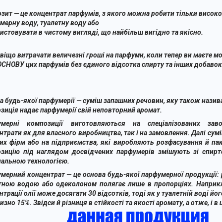
зит — це концентрат парфумів, з якого можна робити тільки високо
мерну воду, туалетну воду або
истовувати в чистому вигляді, що найбільш вигідно та якісно.
авіщо витрачати величезні гроші на парфуми, коли тепер ви маєте 
ОСНОВУ цих парфумів без єдиного відсотка спирту та інших добавок 
а будь-якої парфумерії — суміш запашних речовин, яку також нази
зиція надає парфумерії свій неповторний аромат.
умерні композиції виготовляються на спеціалізованих зав
нтрати як для власного виробництва, так і на замовлення. Далі сум
их фірм або на підприємства, які виробляють розфасування й пак
зицію під наглядом досвідчених парфумерів змішують зі спирт
нальною технологією.
мерний концентрат
— це основа будь-якої парфумерної продукції:
тною водою або одеколоном полягає лише в пропорціях. Наприкл
нтрації олії може досягати 30 відсотків, тоді як у туалетній воді йо
зно 15%. Звідси й різниця в стійкості та якості аромату, а отже, і в ц