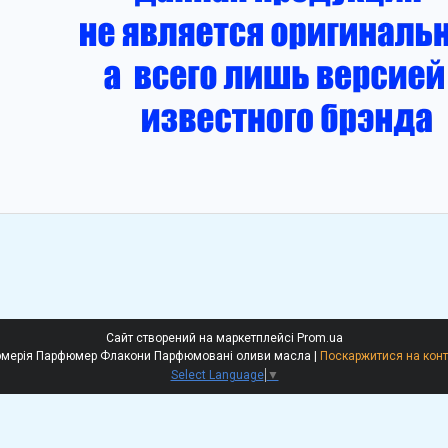
Сайт створений на маркетплейсі
Prom.ua
Рені Ессе Гочіа Наливна парфюмерія Парфюмер Флакони Парфюмовані оливи масла |
Поскаржитися на конт
Select Language
▼