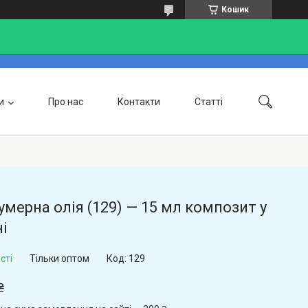
Кошик
и
Про нас
Контакти
Статті
Доставка та оплата
мерна олія (129) — 15 мл композит у
і
сті
Тільки оптом
Код:
129
₴