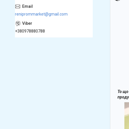
reniprommarket@gmail.com
+380978880788
То що
проду