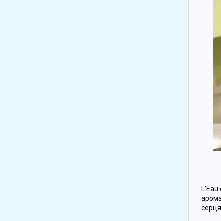
L'Eau 
арома
серця