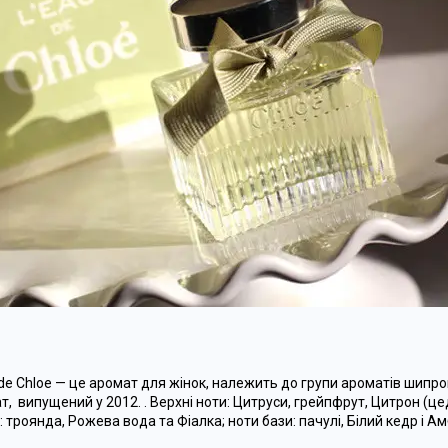
de Chloe
— це аромат для жінок, належить до групи ароматів шипрові
т,
випущений у 2012.
. Верхні ноти: Цитруси, грейпфрут, Цитрон (це
: троянда, Рожева вода та Фіалка; ноти бази: пачулі, Білий кедр і Ам