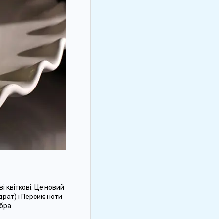
 квіткові. Це новий
драт) і Персик; ноти
бра.