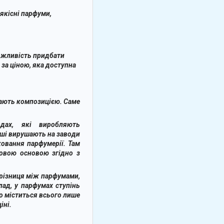
якісні парфуми,
можливість придбати
за ціною, яка доступна
вають композицією. Саме
одах, які виробляють
іші вирушають на заводи
овання парфумерії. Там
овою основою згідно з
 різниця між парфумами,
ад, у парфумах ступінь
го міститься всього лише
іні.