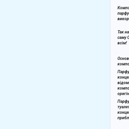
Компо
парфу
викор
Так н
саму 
всім!
Основ
компо
Парф
конце
відом
компо
оригі
Парфу
туале
конце
прибли