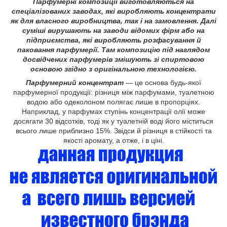
Парфумерні композиції виготовляються на
спеціалізованих заводах, які виробляють концентрати
як для власного виробництва, так і на замовлення. Далі
суміші вирушають на заводи відомих фірм або на
підприємства, які виробляють розфасування й
паковання парфумерії. Там композицію під наглядом
досвідчених парфумерів змішують зі спиртовою
основою згідно з оригінальною технологією.
Парфумерний концентрат
— це основа будь-якої
парфумерної продукції: різниця між парфумами, туалетною
водою або одеколоном полягає лише в пропорціях.
Наприклад, у парфумах ступінь концентрації олії може
досягати 30 відсотків, тоді як у туалетній воді його міститься
всього лише приблизно 15%. Звідси й різниця в стійкості та
якості аромату, а отже, і в ціні.