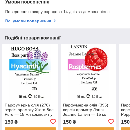
Умови повернення
Повернення товару впродовж 14 днів за домовленістю
Всі умови повернення
Подібні товари компанії
Парфумерна олія (270)
Парфумерна олія (395)
Парф
версія аромату Х'юго Бос
версія аромату Ланвін
верс
Pure — 15 мл композит у
Jeanne Lanvin — 15 мл
Pepp
ролоні
композит у ролоні
комп
150
150
150
₴
₴