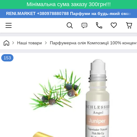
Мінімальна сума заказу 300грн!!!
RENI.MARKET +380978880788 Парфуми на будь-який смак за
Наші товари
Парфумерна олія Композиції 100% концент
153