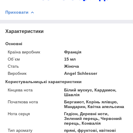
Приховати
Характеристики
Основні
Країна виробник
Франція
Об`єм
15 мл
Стать
Жіноча
Виробник
Angel Schlesser
Користувальницькі характеристики
Кінцева нота
Білий мускус, Кардамон,
Шавлія
Початкова нота
Бергамот, Корінь ялівцю,
Мандарин, Квітка апельсина
Нота серця
Гедіон, Деревні ноти,
Зелений перець, Червоний
перець, Конвалія
Тип аромату
пряні, фруктові, квіткові