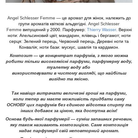
Angel Schlesser Femme
— це аромат для жінок, належить до
групи ароматів квіткові альдегідні.
Angel Schlesser
Femme
випущений у 2000. Парфумер:
Thierry Wasser
. Верхні
ноти: Апельсиновий цвіт, мандарин, ялівець і бергамот; ноти
серця: Зелений перець, Червоний перець, Деревні ноти та
Конвалія; ноти бази: мускус, шавлія та кардамон.
Композит — це концентрат парфумів, з якого можна
робити тільки високоякісні парфуми, парфумерну воду,
туалетну воду або
використовувати в чистому вигляді, що найбільш
вигідно та якісно.
Так навіщо витрачати величезні гроші на парфуми,
коли тепер ви маєте можливість придбати саму
ОСНОВУ цих парфумів без єдиного відсотка спирту та
інших добавок за ціною, яка доступна всім!
Основа будь-якої парфумерії — суміш запашних речовин,
яку також називають композицією. Саме композиція
надає парфумерії свій неповторний аромат.