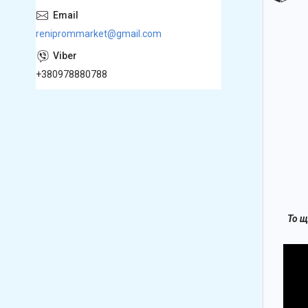
reniprommarket@gmail.com
+380978880788
То щ