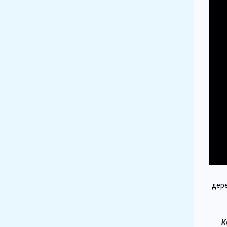
дере
К