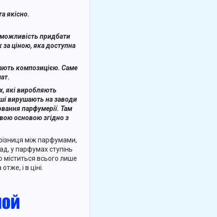
а якісно.
е можливість придбати
 за ціною, яка доступна
вають композицією. Саме
ат.
х, які виробляють
іші вирушають на заводи
овання парфумерії. Там
вою основою згідно з
 різниця між парфумами,
д, у парфумах ступінь
го міститься всього лише
отже, і в ціні.