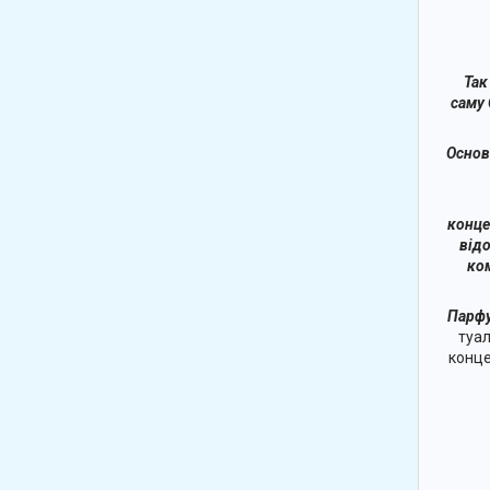
Так
саму 
Основ
конце
відо
ко
Парфу
туал
конце