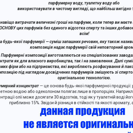
парфумерну воду, туалетну воду або
використовувати в чистому вигляді, що найбільш вигідно т
 навіщо витрачати величезні гроші на парфуми, коли тепер ви маєт
ОСНОВУ цих парфумів без єдиного відсотка спирту та інших добавок
всім!
а будь-якої парфумерії — суміш запашних речовин, яку також нази
композиція надає парфумерії свій неповторний аром
Парфумерні композиції виготовляються на спеціалізованих завода
нтрати як для власного виробництва, так і на замовлення. Далі сум
мих фірм або на підприємства, які виробляють розфасування й пак
мпозицію під наглядом досвідчених парфумерів змішують зі спирто
оригінальною технологією.
мерний концентрат
— це основа будь-якої парфумерної продукції:
етною водою або одеколоном полягає лише в пропорціях. Наприкла
нтрації олії може досягати 30 відсотків, тоді як у туалетній воді йо
приблизно 15%. Звідси й різниця в стійкості та якості аромату, а 