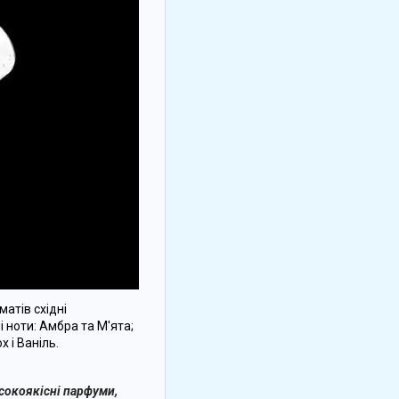
атів східні
ні ноти: Амбра та М'ята;
х і Ваніль.
сокоякісні парфуми,