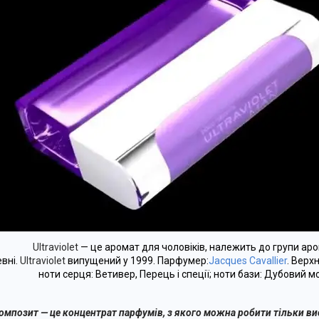
Ultraviolet
— це аромат для чоловіків, належить до групи аром
вні.
Ultraviolet
випущений у 1999. Парфумер:
Jacques Cavallier
. Верх
ноти серця: Ветивер, Перець і спеції; ноти бази: Дубовий мо
омпозит — це концентрат парфумів, з якого можна робити тільки ви