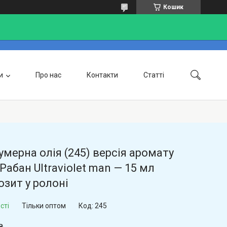
Кошик
и
Про нас
Контакти
Статті
Доставка та оплата
мерна олія (245) версія аромату
Рабан Ultraviolet man — 15 мл
зит у ролоні
сті
Тільки оптом
Код:
245