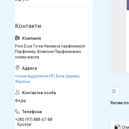
Рені Ессе Гочіа Наливна парфюмерія
Парфюмер Флакони Парфюмовані
оливи масла
тільки відділення НП, Біла Церква,
Україна
Федір
+380 (97) 888-07-88
Kyivstar
Опи