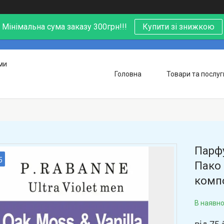
Мінімальна сума заказу 300грн!!!
Купити зі знижкою
ми
Головна
Товари та послуг
Парфу
5
Пако 
компо
В наявно