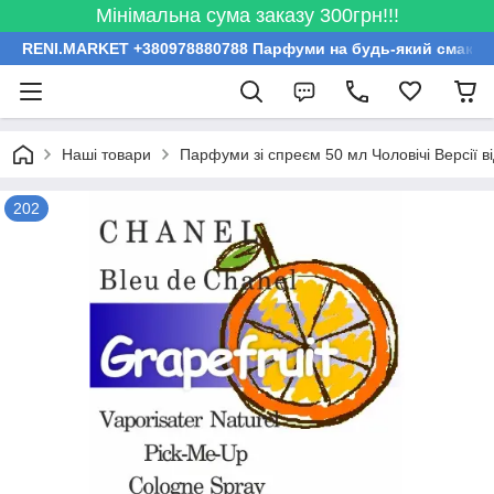
Мінімальна сума заказу 300грн!!!
RENI.MARKET +380978880788 Парфуми на будь-який смак за
Наші товари
Парфуми зі спреєм 50 мл Чоловічі Версії 
202