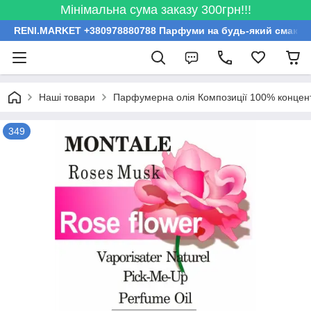
Мінімальна сума заказу 300грн!!!
RENI.MARKET +380978880788 Парфуми на будь-який смак за
Наші товари
Парфумерна олія Композиції 100% концент
349