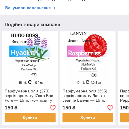
Всі умови повернення
Подібні товари компанії
Парфумерна олія (270)
Парфумерна олія (395)
Парф
версія аромату Х'юго Бос
версія аромату Ланвін
верс
Pure — 15 мл композит у
Jeanne Lanvin — 15 мл
Pepp
ролоні
композит у ролоні
комп
150
150
150
₴
₴
Купити
Купити