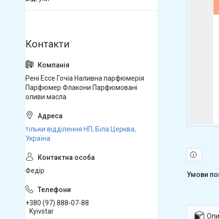
Рені Ессе Гочіа Наливна парфюмерія
Парфюмер Флакони Парфюмовані
оливи масла
тільки відділення НП, Біла Церква,
Україна
Федір
+380 (97) 888-07-88
Kyivstar
Опи