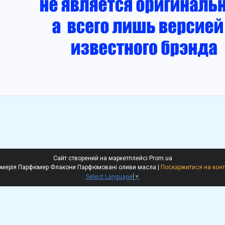
Сайт створений на маркетплейсі
Prom.ua
Рені Ессе Гочіа Наливна парфюмерія Парфюмер Флакони Парфюмовані оливи масла |
Поскаржитися на конт
Select Language
▼