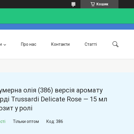
Кошик
и
Про нас
Контакти
Статті
Доставка та оплата
мерна олія (386) версія аромату
рді Trussardi Delicate Rose — 15 мл
зит у ролі
сті
Тільки оптом
Код:
386