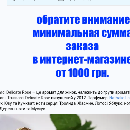
rdi Delicate Rose
— це аромат для жінок, належить до групи ароматі
ові.
Trussardi Delicate Rose
випущений у 2012. Парфумер:
Nathalie L
к, Юзу та Кумкват; ноти серця: Троянда, Жасмин, Лотос і Яблуко; но
 Деревні ноти та Мускус.