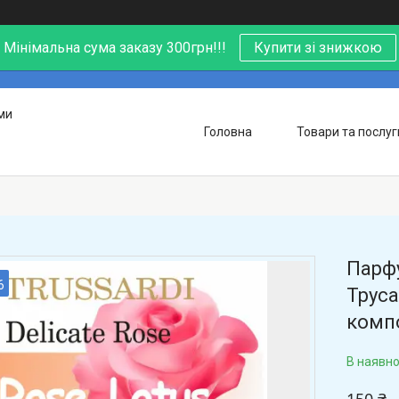
Мінімальна сума заказу 300грн!!!
Купити зі знижкою
ми
Головна
Товари та послуг
Парфу
6
Труса
компо
В наявно