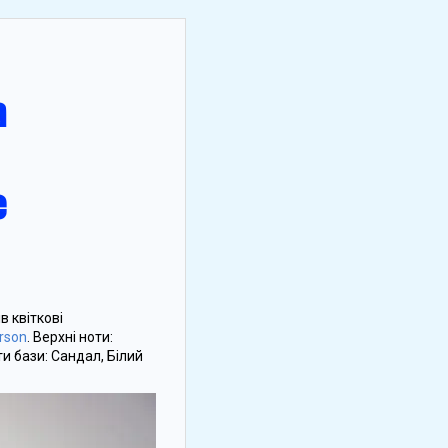
в квіткові
orson
. Верхні ноти:
ти бази: Сандал, Білий