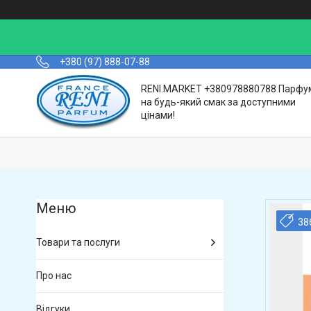
+380 (97) 888-07-88
RENI.MARKET +380978880788 Парфу
на будь-який смак за доступними
цінами!
38
Товари та послуги
Про нас
Відгуки