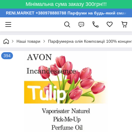
Мінімальна сума заказу 300грн!!!
RENI.MARKET +380978880788 Парфуми на будь-який смак за
Наші товари
Парфумерна олія Композиції 100% концент
394