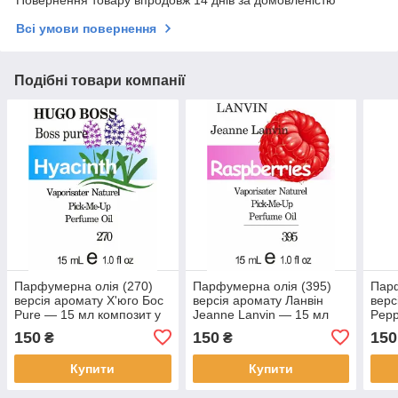
Повернення товару впродовж 14 днів за домовленістю
Всі умови повернення
Подібні товари компанії
Парфумерна олія (270)
Парфумерна олія (395)
Парф
версія аромату Х'юго Бос
версія аромату Ланвін
верс
Pure — 15 мл композит у
Jeanne Lanvin — 15 мл
Pepp
ролоні
композит у ролоні
комп
150
150
150
₴
₴
Купити
Купити