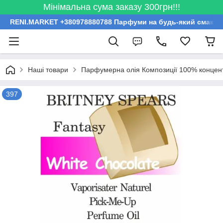
Мінімальна сума заказу 300грн!!!
RENI.MARKET +380978880788 Парфуми на будь-який смак за
Наші товари
Парфумерна олія Композиції 100% концент
397