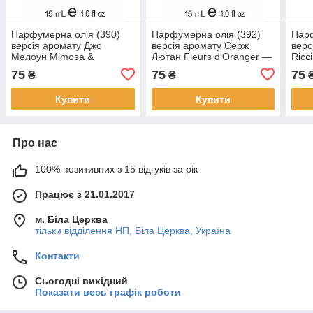
Парфумерна олія (390)
Парфумерна олія (392)
Парф
версія аромату Джо
версія аромату Серж
верс
Мелоун Mimosa &
Лютан Fleurs d'Oranger —
Ricc
Cardamom — 15 мл
15 мл композит у ролоні
комп
75
75
75
₴
₴
композит у ролоні
Купити
Купити
Про нас
100% позитивних з 15 відгуків за рік
Працює з 21.01.2017
м. Біла Церква
тільки відділення НП, Біла Церква, Україна
Контакти
Сьогодні вихідний
Показати весь графік роботи