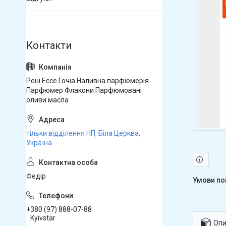
Рені Ессе Гочіа Наливна парфюмерія
Парфюмер Флакони Парфюмовані
оливи масла
тільки відділення НП, Біла Церква,
Україна
Федір
+380 (97) 888-07-88
Kyivstar
Опи