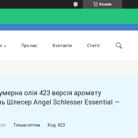
Кошик
и
Про нас
Контакти
Статті
Доставка та оплата
мерна олія 423 версія аромату
ь Шлесер Angel Schlesser Essential —
сті
Тільки оптом
Код:
423