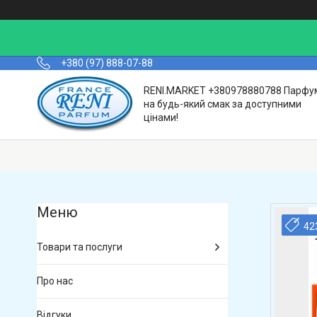
+380 (97) 888-07-88
RENI.MARKET +380978880788 Парфу
на будь-який смак за доступними
цінами!
42
Товари та послуги
Про нас
Відгуки