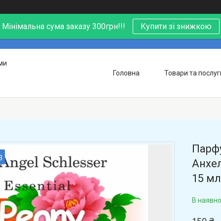
Мінімальна сума заказу 300грн!!!
Купити зі знижкою
ми
Головна
Товари та послуг
Парфу
3
Анхел
15 мл
В наявно