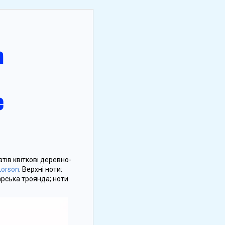
тів квіткові деревно-
Lorson
. Верхні ноти:
арська троянда; ноти