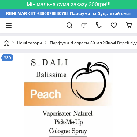
Мінімальна сума заказу 300грн!!!
RENI.MARKET +380978880788 Парфуми на будь-який смак за
Наші товари
Парфуми зі спреєм 50 мл Жіночі Версії ві
330