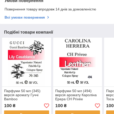
Умови повернення
Повернення товару впродовж 14 днів за домовленістю
Всі умови повернення
Подібні товари компанії
Парфуми 50 мл (345)
Парфуми 50 мл (494)
Парф
версія аромату Гуччі
версія аромату Кароліна
верс
Bamboo
Ерера CH Privée
Toca
100
100
100
₴
₴