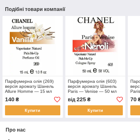
Подібні товари компанії
Парфумерна олія (269)
Парфумерна олія (603)
Парф
версія аромату Шанель
версія аромату Шанель
верс
Allure Homme — 15 мл
Paris — Venise — 50 мл
Pari
140
225
70
₴
від
₴
Купити
Купити
Про нас