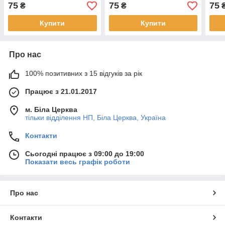
Cardamom — 15 мл
композит у ролоні
комп
75
75
75
₴
₴
композит у ролоні
Купити
Купити
Про нас
100% позитивних з 15 відгуків за рік
Працює з 21.01.2017
м. Біла Церква
тільки відділення НП, Біла Церква, Україна
Контакти
Сьогодні працює з 09:00 до 19:00
Показати весь графік роботи
Про нас
Контакти