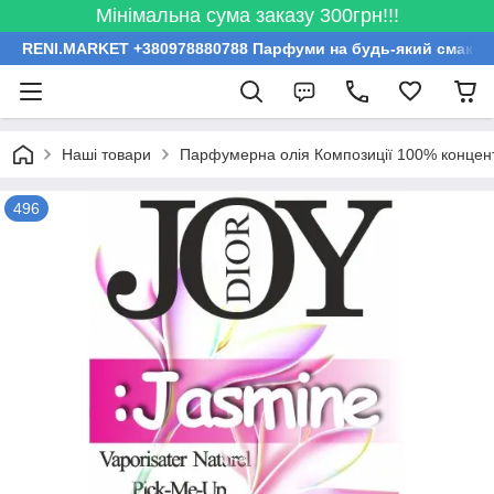
Мінімальна сума заказу 300грн!!!
RENI.MARKET +380978880788 Парфуми на будь-який смак за
Наші товари
Парфумерна олія Композиції 100% концент
496