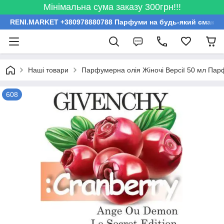
Мінімальна сума заказу 300грн!!!
RENI.MARKET +380978880788 Парфуми на будь-який смак за
Наші товари
Парфумерна олія Жіночі Версії 50 мл Пар
608