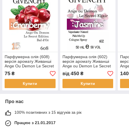
Парфумерна олія (608)
Парфумерна олія (602)
Парф
версія аромату Живанші
версія аромату Живанші
верс
Ange Ou Demon Le Secret
Ange ou Demon Le Secret
Ange
Edition Bal d'Or — 15 мл у
Elixir — 50 мл
Elix
75
450
140
₴
від
₴
ролоні
Купити
Купити
Про нас
100% позитивних з 15 відгуків за рік
Працює з 21.01.2017