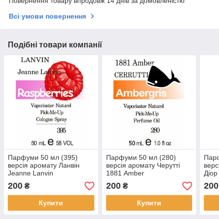
Повернення товару впродовж 14 днів за домовленістю
Всі умови повернення
Подібні товари компанії
Парфуми 50 мл (395)
Парфуми 50 мл (280)
Парф
версія аромату Ланвін
версія аромату Черутті
верс
Jeanne Lanvin
1881 Amber
Діор
200
200
200
₴
₴
Купити
Купити