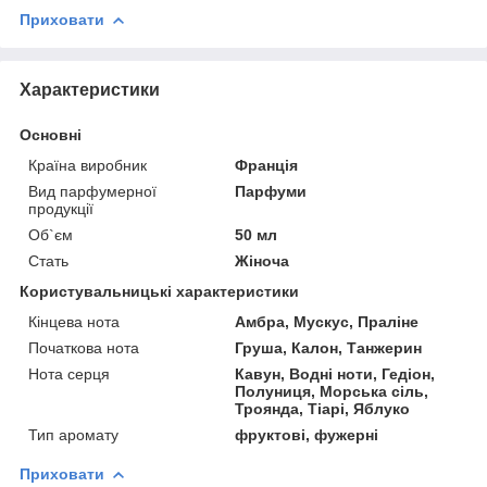
Приховати
Характеристики
Основні
Країна виробник
Франція
Вид парфумерної
Парфуми
продукції
Об`єм
50 мл
Стать
Жіноча
Користувальницькі характеристики
Кінцева нота
Амбра, Мускус, Праліне
Початкова нота
Груша, Калон, Танжерин
Нота серця
Кавун, Водні ноти, Гедіон,
Полуниця, Морська сіль,
Троянда, Тіарі, Яблуко
Тип аромату
фруктові, фужерні
Приховати