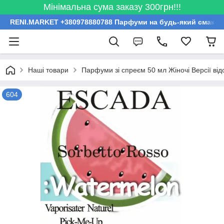
Мінімальна сума заказу 300грн!!!
RENI.MARKET +380978880788 Парфуми на будь-який смак за
Наші товари
Парфуми зі спреєм 50 мл Жіночі Версії ві
604