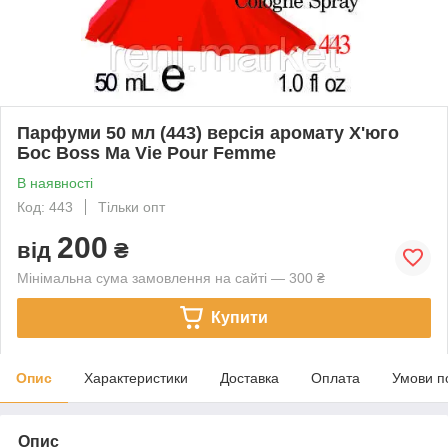
Парфуми 50 мл (443) версія аромату Х'юго
Бос Boss Ma Vie Pour Femme
В наявності
Код: 443
Тільки опт
200
від
₴
Мінімальна сума замовлення на сайті — 300 ₴
Купити
Опис
Характеристики
Доставка
Оплата
Умови п
Опис