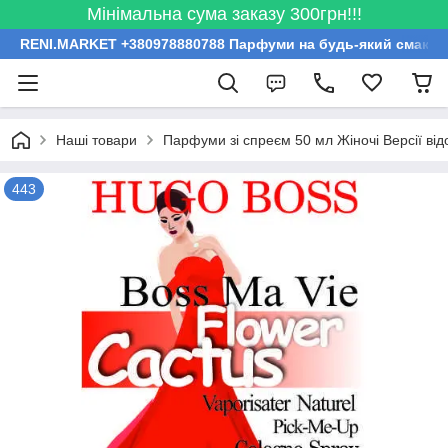
Мінімальна сума заказу 300грн!!!
RENI.MARKET +380978880788 Парфуми на будь-який смак за
Наші товари
Парфуми зі спреєм 50 мл Жіночі Версії ві
443