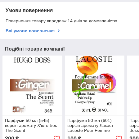
Умови повернення
Повернення товару впродовж 14 днів за домовленістю
Всі умови повернення
Подібні товари компанії
Парфуми 50 мл (545)
Парфуми 50 мл (601)
Парф
версія аромату Х'юго Бос
версія аромату Лакост
верс
The Scent
Lacoste Pour Femme
Boss
Intense
200
100
200
₴
₴