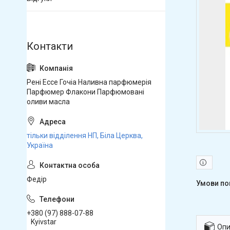
Рені Ессе Гочіа Наливна парфюмерія
Парфюмер Флакони Парфюмовані
оливи масла
тільки відділення НП, Біла Церква,
Україна
Федір
+380 (97) 888-07-88
Kyivstar
Опи