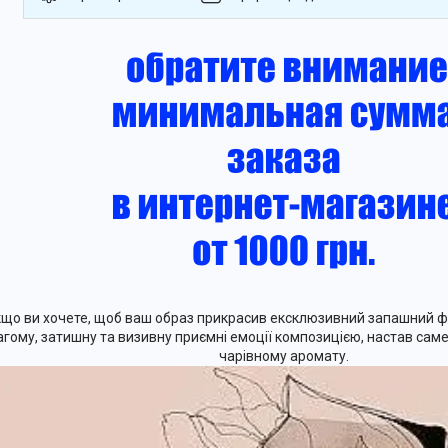
кщо ви хочете, щоб ваш образ прикрасив ексклюзивний запашний фл
гому, затишну та визивну приємні емоції композицією, настав сам
чарівному аромату.