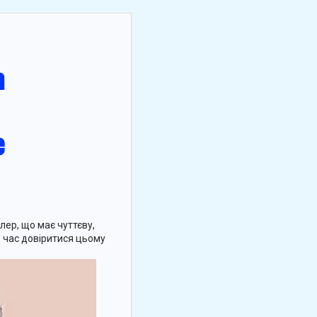
ер, що має чуттєву,
е час довіритися цьому