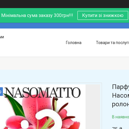
Мінімальна сума заказу 300грн!!!
Купити зі знижкою
ми
Головна
Товари та послуг
Парфу
9
Насом
ролон
В наявно