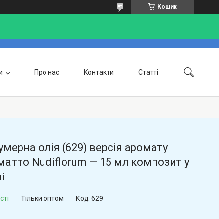
Кошик
и
Про нас
Контакти
Статті
Доставка та оплата
мерна олія (629) версія аромату
атто Nudiflorum — 15 мл композит у
і
сті
Тільки оптом
Код:
629