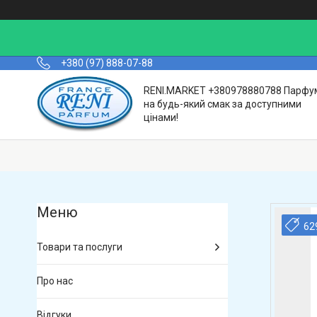
+380 (97) 888-07-88
RENI.MARKET +380978880788 Парфу
на будь-який смак за доступними
цінами!
62
Товари та послуги
Про нас
Відгуки