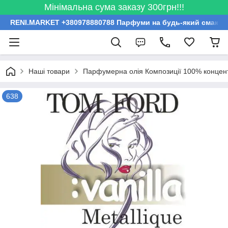
Мінімальна сума заказу 300грн!!!
RENI.MARKET +380978880788 Парфуми на будь-який смак за
Наші товари
Парфумерна олія Композиції 100% концент
638