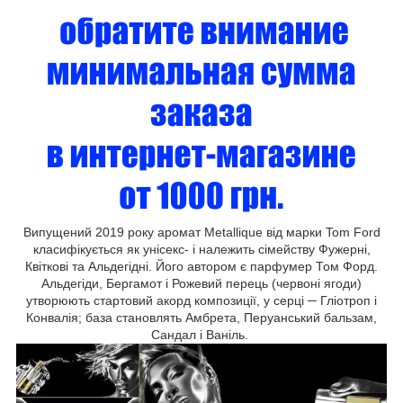
Випущений 2019 року аромат Metallique від марки Tom Ford
класифікується як унісекс- і належить сімейству Фужерні,
Квіткові та Альдегідні. Його автором є парфумер Том Форд.
Альдегіди, Бергамот і Рожевий перець (червоні ягоди)
утворюють стартовий акорд композиції, у серці ─ Гліотроп і
Конвалія; база становлять Амбрета, Перуанський бальзам,
Сандал і Ваніль.