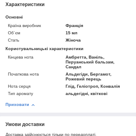
Характеристики
Основні
Країна виробник
Франція
Об`єм
15 мл
Стать
Жіноча
Користувальницькі характеристики
Кінцева нота
Амбретта, Ваніль,
Перуанський бальзам,
Сандал
Початкова нота
Альдегіди, Бергамот,
Рожевий перець
Нота серця
Глід, Геліотроп, Конвалія
Тип аромату
альдегідні, квіткові
Приховати
Умови доставки
Доставка здійснюється тільки по передоплаті.