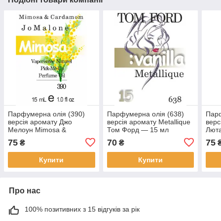
Парфумерна олія (390)
Парфумерна олія (638)
Парф
версія аромату Джо
версія аромату Metallique
верс
Мелоун Mimosa &
Том Форд — 15 мл
Люта
Cardamom — 15 мл
15 м
75
70
75
₴
₴
композит у ролоні
Купити
Купити
Про нас
100% позитивних з 15 відгуків за рік