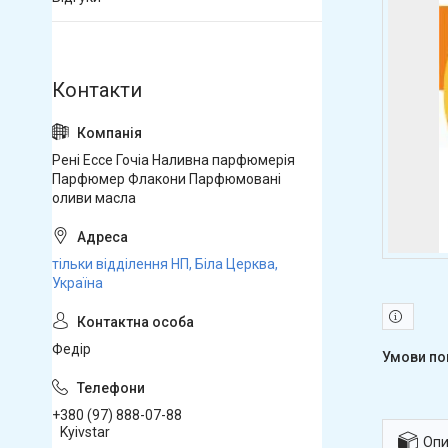
Рені Ессе Гочіа Наливна парфюмерія
Парфюмер Флакони Парфюмовані
оливи масла
тільки відділення НП, Біла Церква,
Україна
Федір
+380 (97) 888-07-88
Kyivstar
Опи