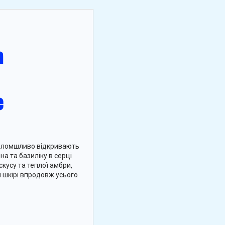
голомшливо відкривають
на та базиліку в серці
скусу та теплої амбри,
 шкірі впродовж усього