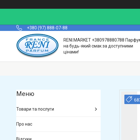
+380 (97) 888-07-88
RENI.MARKET +380978880788 Парфу
на будь-який смак за доступними
цінами!
68
Товари та послуги
Про нас
Відгуки