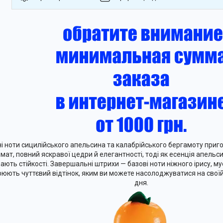
і ноти сицилійського апельсина та калабрійського бергамоту при
мат, повний яскравої цедри й елегантності, тоді як есенція апельси
ають стійкості. Завершальні штрихи — базові ноти ніжного ірису, му
рюють чуттєвий відтінок, яким ви можете насолоджуватися на своїй
дня.