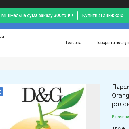
Мінімальна сума заказу 300грн!!!
Купити зі знижкою
ми
Головна
Товари та послуг
Парфу
3
Orang
ролон
В наявно