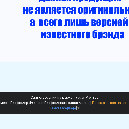
Сайт створений на маркетплейсі
Prom.ua
Рені Ессе Гочіа Наливна парфюмерія Парфюмер Флакони Парфюмовані оливи масла |
Поскаржитися на конт
Select Language
▼