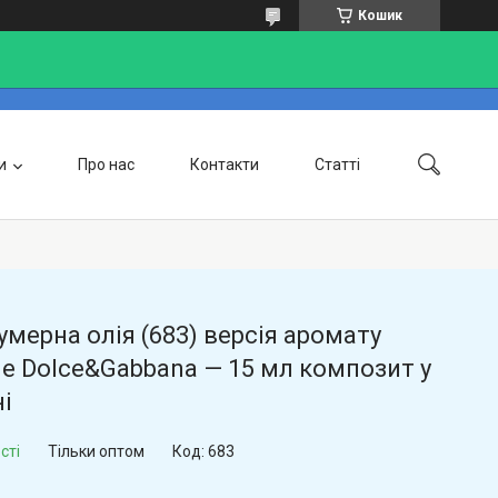
Кошик
и
Про нас
Контакти
Статті
Доставка та оплата
мерна олія (683) версія аромату
e Dolce&Gabbana — 15 мл композит у
і
сті
Тільки оптом
Код:
683