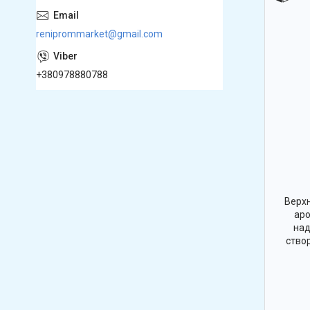
reniprommarket@gmail.com
+380978880788
Верхн
аро
над
ство