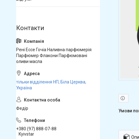
Рені Ессе Гочіа Наливна парфюмерія
Парфюмер Флакони Парфюмовані
оливи масла
тільки відділення НП, Біла Церква,
Україна
Федір
+380 (97) 888-07-88
Kyivstar
Опи