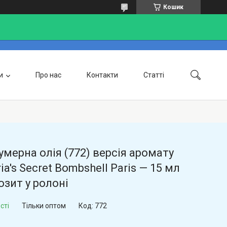
Кошик
и
Про нас
Контакти
Статті
Доставка та оплата
мерна олія (772) версія аромату
ria's Secret Bombshell Paris — 15 мл
зит у ролоні
сті
Тільки оптом
Код:
772