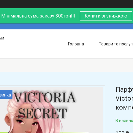
Мінімальна сума заказу 300грн!!!
Купити зі знижкою
ми
Головна
Товари та послуг
Парфу
винка
Victo
компо
В наявно