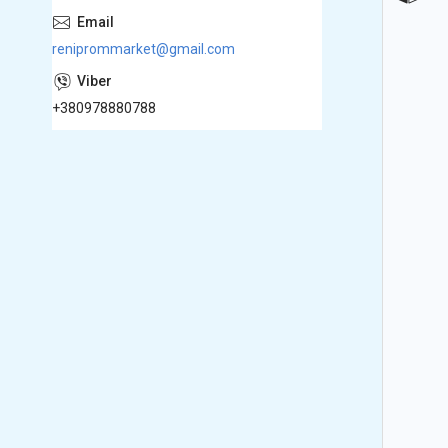
reniprommarket@gmail.com
+380978880788