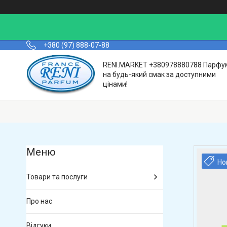
+380 (97) 888-07-88
RENI.MARKET +380978880788 Парфу
на будь-який смак за доступними
цінами!
Но
Товари та послуги
Про нас
Відгуки